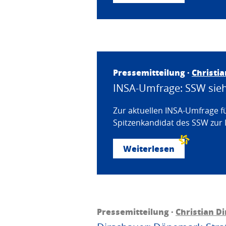
Pressemitteilung ·
Christi
INSA-Umfrage: SSW sieht
Zur aktuellen INSA-Umfrage f
Spitzenkandidat des SSW zur 
Weiterlesen
Pressemitteilung ·
Christian D