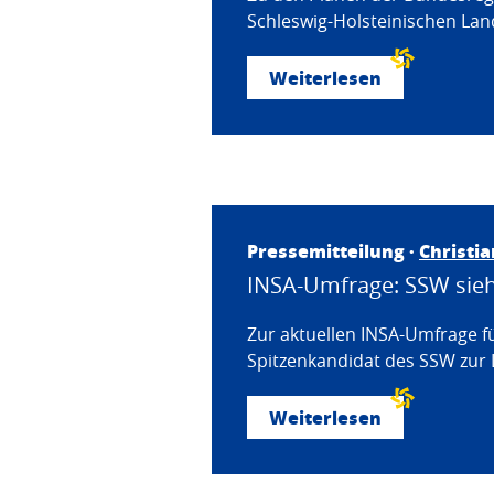
Schleswig-Holsteinischen Land
Weiterlesen
Pressemitteilung ·
Christi
INSA-Umfrage: SSW sieht
Zur aktuellen INSA-Umfrage f
Spitzenkandidat des SSW zur 
Weiterlesen