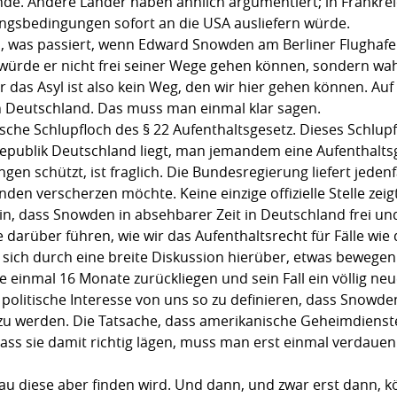
inde. Andere Länder haben ähnlich argumentiert; in Frankre
ngsbedingungen sofort an die USA ausliefern würde.
, was passiert, wenn Edward Snowden am Berliner Flughafen 
 würde er nicht frei seiner Wege gehen können, sondern wah
das Asyl ist also kein Weg, den wir hier gehen können. Auf 
n Deutschland. Das muss man einmal klar sagen.
stische Schlupfloch des § 22 Aufenthaltsgesetz. Dieses Schlup
republik Deutschland liegt, man jemandem eine Aufenthalt
en schützt, ist fraglich. Die Bundesregierung liefert jedenfa
den verscherzen möchte. Keine einzige offizielle Stelle ze
h ein, dass Snowden in absehbarer Zeit in Deutschland frei 
te darüber führen, wie wir das Aufenthaltsrecht für Fälle 
 sich durch eine breite Diskussion hierüber, etwas bewegen
inmal 16 Monate zurückliegen und sein Fall ein völlig neue
 politische Interesse von uns so zu definieren, dass Snowd
t zu werden. Die Tatsache, dass amerikanische Geheimdiens
ass sie damit richtig lägen, muss man erst einmal verdaue
enau diese aber finden wird. Und dann, und zwar erst dann