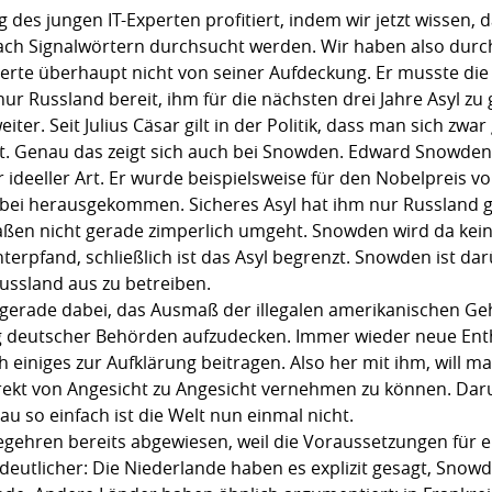
 des jungen IT-Experten profitiert, indem wir jetzt wissen,
ach Signalwörtern durchsucht werden. Wir haben also durc
erte überhaupt nicht von seiner Aufdeckung. Er musste die
 nur Russland bereit, ihm für die nächsten drei Jahre Asyl z
eiter. Seit Julius Cäsar gilt in der Politik, dass man sich z
et. Genau das zeigt sich auch bei Snowden. Edward Snowden 
 ideeller Art. Er wurde beispielsweise für den Nobelpreis vo
ei herausgekommen. Sicheres Asyl hat ihm nur Russland ge
ßen nicht gerade zimperlich umgeht. Snowden wird da kei
terpfand, schließlich ist das Asyl begrenzt. Snowden ist da
Russland aus zu betreiben.
 gerade dabei, das Ausmaß der illegalen amerikanischen Geh
g deutscher Behörden aufzudecken. Immer wieder neue Ent
einiges zur Aufklärung beitragen. Also her mit ihm, will m
direkt von Angesicht zu Angesicht vernehmen zu können. D
 so einfach ist die Welt nun einmal nicht.
hren bereits abgewiesen, weil die Voraussetzungen für eine
eutlicher: Die Niederlande haben es explizit gesagt, Snow