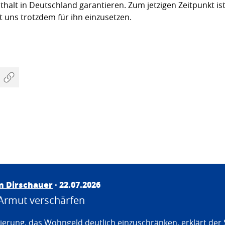
halt in Deutschland garantieren. Zum jetzigen Zeitpunkt is
ht uns trotzdem für ihn einzusetzen.
an Dirschauer
· 22.07.2026
Armut verschärfen
erung, das Wohngeld deutlich einzuschränken, erklärt der