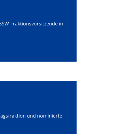
 SSW-Fraktionsvorsitzende im
tagsfraktion und nominierte