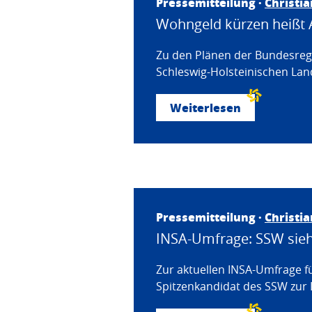
Pressemitteilung ·
Christi
Wohngeld kürzen heißt 
Zu den Plänen der Bundesregi
Schleswig-Holsteinischen Land
Weiterlesen
Pressemitteilung ·
Christi
INSA-Umfrage: SSW sieht
Zur aktuellen INSA-Umfrage f
Spitzenkandidat des SSW zur 